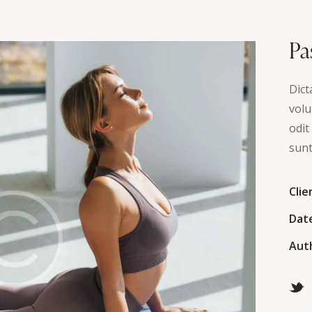
Pa
Dict
volu
odit
sunt
Clie
Dat
Aut