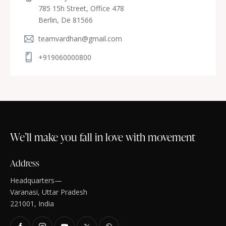
785 15h Street, Office 478
Berlin, De 81566
teamvardhan@gmail.com
+919060000800
We’ll make you fall in love with movement
Address
Headquarters—
Varanasi, Uttar Pradesh
221001, India