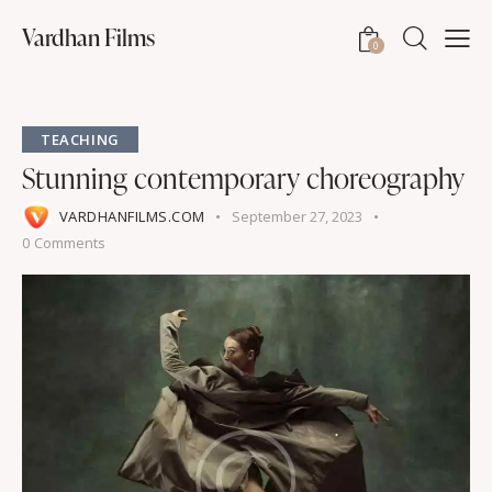
Vardhan Films
0
TEACHING
Stunning contemporary choreography
VARDHANFILMS.COM
September 27, 2023
0
Comments