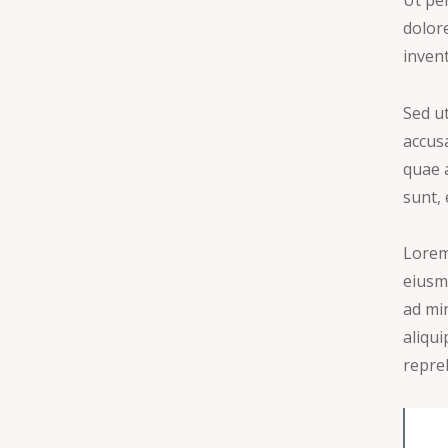
dolor
invent
Sed ut
accus
quae a
sunt, 
Lorem 
eiusm
ad min
aliqu
repreh