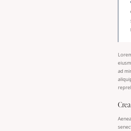
Lorem 
eiusm
ad min
aliqu
repreh
Crea
Aenea
senec