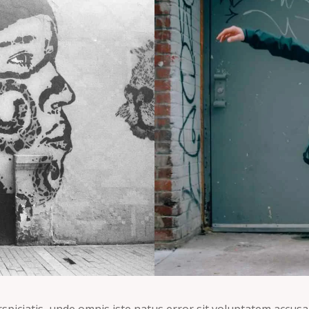
rspiciatis, unde omnis iste natus error sit voluptatem accus