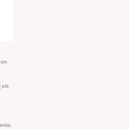
enim
elit.
avida,