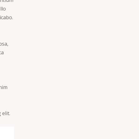
llo
icabo.
psa,
ta
enim
elit.