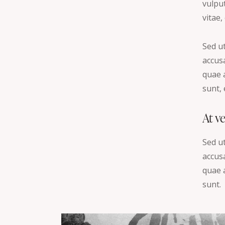
vulput
vitae,
Sed ut
accus
quae a
sunt, 
At v
Sed ut
accus
quae a
sunt.