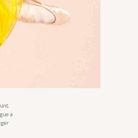
unt.
ugue a
eger