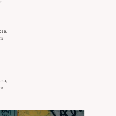
at
psa,
ta
psa,
ta