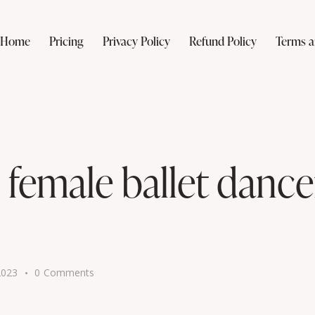
Home
Pricing
Privacy Policy
Refund Policy
Terms a
 female ballet dance
2023
0
Comments